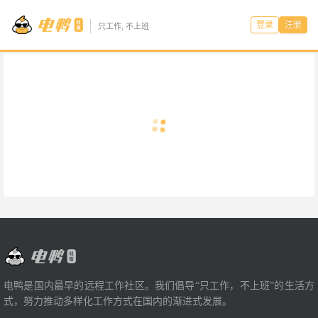
登录
注册
只工作, 不上班
电鸭是国内最早的远程工作社区。我们倡导“只工作，不上班”的生活方
式，努力推动多样化工作方式在国内的渐进式发展。