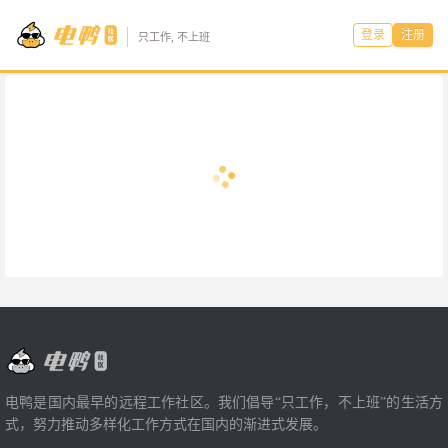
登录
注册
只工作, 不上班
电鸭是国内最早的远程工作社区。我们倡导“只工作，不上班”的生活方
式，努力推动多样化工作方式在国内的渐进式发展。