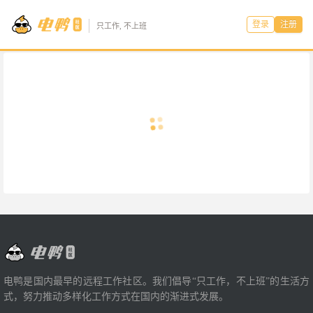
登录
注册
只工作, 不上班
电鸭是国内最早的远程工作社区。我们倡导“只工作，不上班”的生活方
式，努力推动多样化工作方式在国内的渐进式发展。