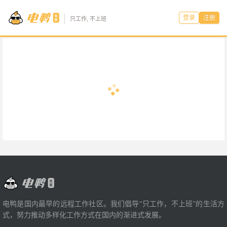
登录
注册
只工作, 不上班
电鸭是国内最早的远程工作社区。我们倡导“只工作，不上班”的生活方
式，努力推动多样化工作方式在国内的渐进式发展。