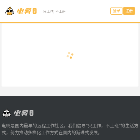
登录
注册
只工作, 不上班
电鸭是国内最早的远程工作社区。我们倡导“只工作，不上班”的生活方
式，努力推动多样化工作方式在国内的渐进式发展。