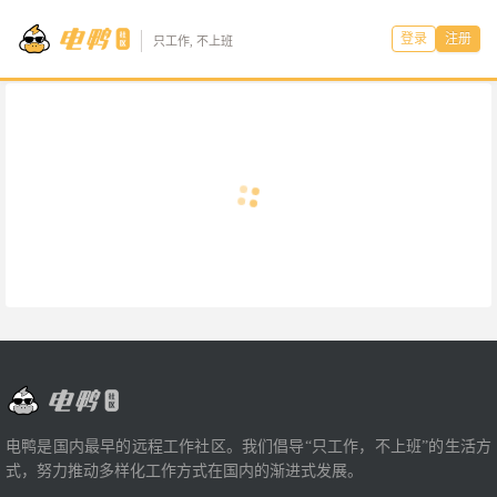
登录
注册
只工作, 不上班
电鸭是国内最早的远程工作社区。我们倡导“只工作，不上班”的生活方
式，努力推动多样化工作方式在国内的渐进式发展。