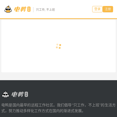
登录
注册
只工作, 不上班
电鸭是国内最早的远程工作社区。我们倡导“只工作，不上班”的生活方
式，努力推动多样化工作方式在国内的渐进式发展。