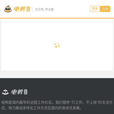
登录
注册
只工作, 不上班
电鸭是国内最早的远程工作社区。我们倡导“只工作，不上班”的生活方
式，努力推动多样化工作方式在国内的渐进式发展。