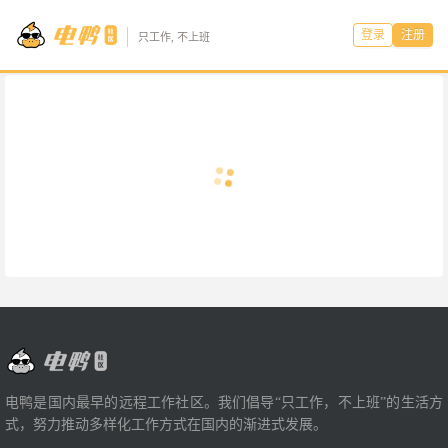
登录
注册
只工作, 不上班
电鸭是国内最早的远程工作社区。我们倡导“只工作，不上班”的生活方
式，努力推动多样化工作方式在国内的渐进式发展。