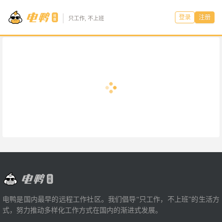
登录
注册
只工作, 不上班
电鸭是国内最早的远程工作社区。我们倡导“只工作，不上班”的生活方
式，努力推动多样化工作方式在国内的渐进式发展。