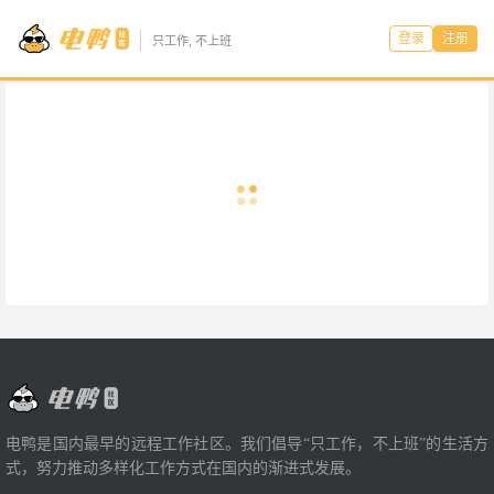
登录
注册
只工作, 不上班
电鸭是国内最早的远程工作社区。我们倡导“只工作，不上班”的生活方
式，努力推动多样化工作方式在国内的渐进式发展。