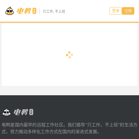
登录
注册
只工作, 不上班
电鸭是国内最早的远程工作社区。我们倡导“只工作，不上班”的生活方
式，努力推动多样化工作方式在国内的渐进式发展。