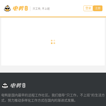
登录
注册
只工作, 不上班
电鸭是国内最早的远程工作社区。我们倡导“只工作，不上班”的生活方
式，努力推动多样化工作方式在国内的渐进式发展。