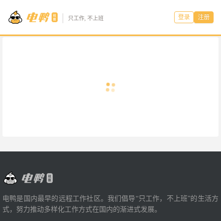
登录
注册
只工作, 不上班
电鸭是国内最早的远程工作社区。我们倡导“只工作，不上班”的生活方
式，努力推动多样化工作方式在国内的渐进式发展。