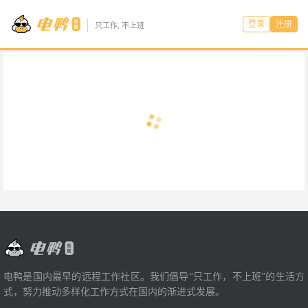
登录
注册
只工作, 不上班
电鸭是国内最早的远程工作社区。我们倡导“只工作，不上班”的生活方
式，努力推动多样化工作方式在国内的渐进式发展。