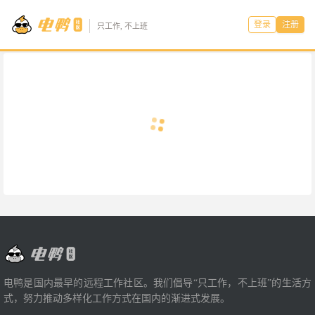
登录
注册
只工作, 不上班
电鸭是国内最早的远程工作社区。我们倡导“只工作，不上班”的生活方
式，努力推动多样化工作方式在国内的渐进式发展。