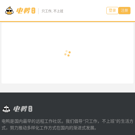
登录
注册
只工作, 不上班
电鸭是国内最早的远程工作社区。我们倡导“只工作，不上班”的生活方
式，努力推动多样化工作方式在国内的渐进式发展。