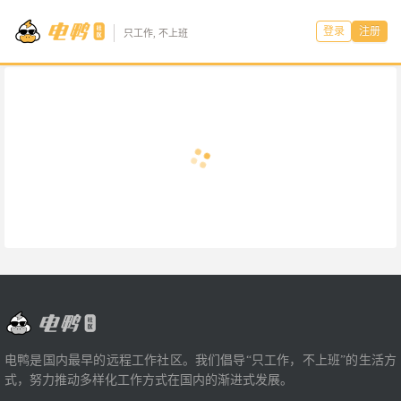
登录
注册
只工作, 不上班
电鸭是国内最早的远程工作社区。我们倡导“只工作，不上班”的生活方
式，努力推动多样化工作方式在国内的渐进式发展。