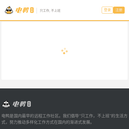
登录
注册
只工作, 不上班
电鸭是国内最早的远程工作社区。我们倡导“只工作，不上班”的生活方
式，努力推动多样化工作方式在国内的渐进式发展。