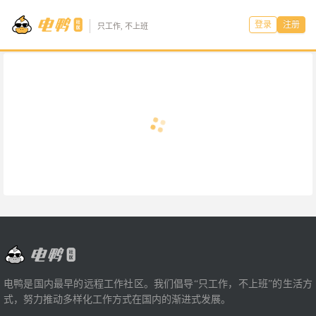
登录
注册
只工作, 不上班
电鸭是国内最早的远程工作社区。我们倡导“只工作，不上班”的生活方
式，努力推动多样化工作方式在国内的渐进式发展。