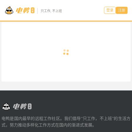
登录
注册
只工作, 不上班
电鸭是国内最早的远程工作社区。我们倡导“只工作，不上班”的生活方
式，努力推动多样化工作方式在国内的渐进式发展。