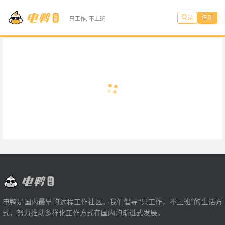
登录
注册
只工作, 不上班
电鸭是国内最早的远程工作社区。我们倡导“只工作，不上班”的生活方
式，努力推动多样化工作方式在国内的渐进式发展。