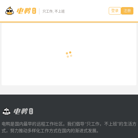
登录
注册
只工作, 不上班
电鸭是国内最早的远程工作社区。我们倡导“只工作，不上班”的生活方
式，努力推动多样化工作方式在国内的渐进式发展。