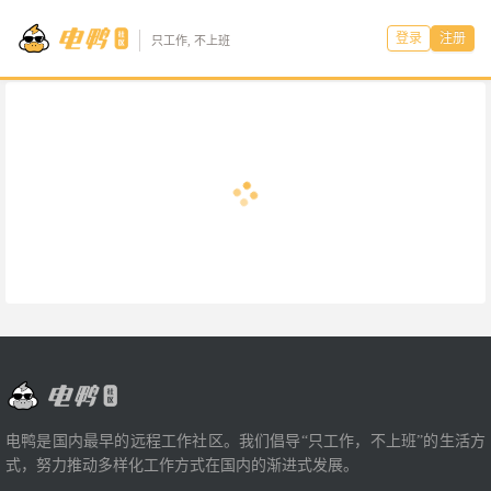
登录
注册
只工作, 不上班
电鸭是国内最早的远程工作社区。我们倡导“只工作，不上班”的生活方
式，努力推动多样化工作方式在国内的渐进式发展。