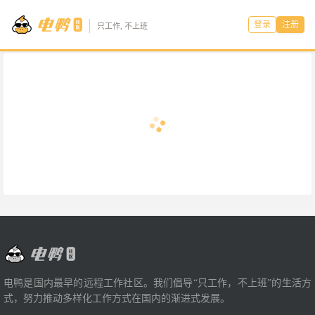
登录
注册
只工作, 不上班
电鸭是国内最早的远程工作社区。我们倡导“只工作，不上班”的生活方
式，努力推动多样化工作方式在国内的渐进式发展。