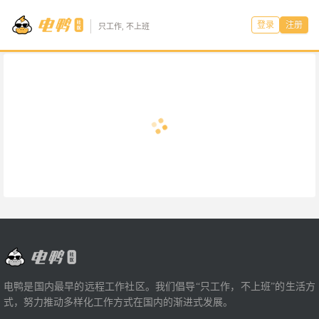
登录
注册
只工作, 不上班
电鸭是国内最早的远程工作社区。我们倡导“只工作，不上班”的生活方
式，努力推动多样化工作方式在国内的渐进式发展。