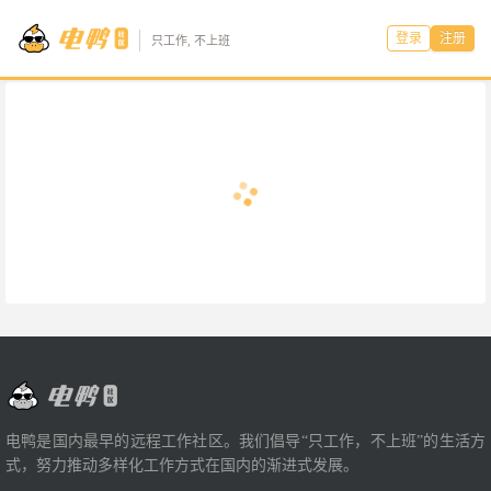
登录
注册
只工作, 不上班
电鸭是国内最早的远程工作社区。我们倡导“只工作，不上班”的生活方
式，努力推动多样化工作方式在国内的渐进式发展。