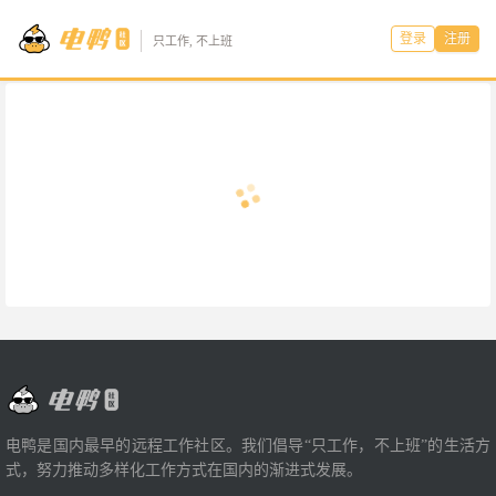
登录
注册
只工作, 不上班
电鸭是国内最早的远程工作社区。我们倡导“只工作，不上班”的生活方
式，努力推动多样化工作方式在国内的渐进式发展。