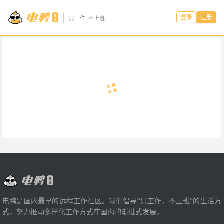
登录
注册
只工作, 不上班
电鸭是国内最早的远程工作社区。我们倡导“只工作，不上班”的生活方
式，努力推动多样化工作方式在国内的渐进式发展。