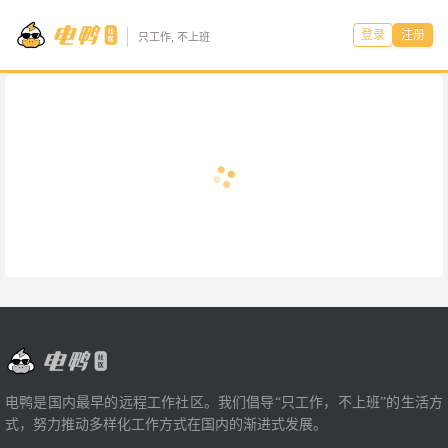
登录
注册
只工作, 不上班
电鸭是国内最早的远程工作社区。我们倡导“只工作，不上班”的生活方
式，努力推动多样化工作方式在国内的渐进式发展。