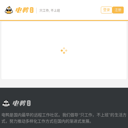
登录
注册
只工作, 不上班
电鸭是国内最早的远程工作社区。我们倡导“只工作，不上班”的生活方
式，努力推动多样化工作方式在国内的渐进式发展。