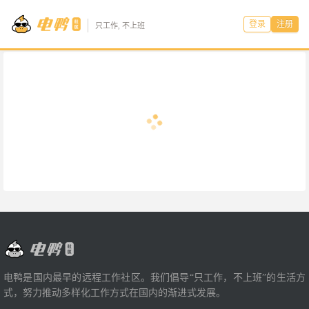
登录
注册
只工作, 不上班
电鸭是国内最早的远程工作社区。我们倡导“只工作，不上班”的生活方
式，努力推动多样化工作方式在国内的渐进式发展。