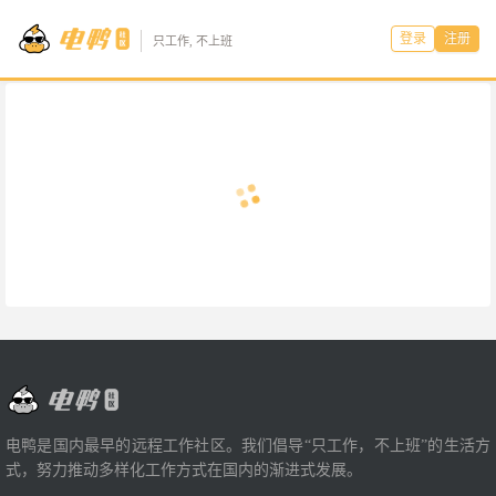
登录
注册
只工作, 不上班
电鸭是国内最早的远程工作社区。我们倡导“只工作，不上班”的生活方
式，努力推动多样化工作方式在国内的渐进式发展。