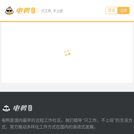
登录
注册
只工作, 不上班
电鸭是国内最早的远程工作社区。我们倡导“只工作，不上班”的生活方
式，努力推动多样化工作方式在国内的渐进式发展。