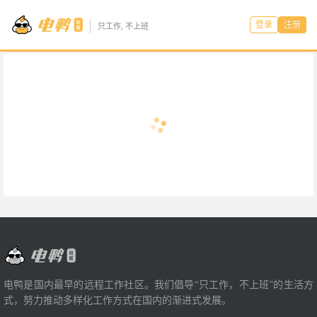
登录
注册
只工作, 不上班
电鸭是国内最早的远程工作社区。我们倡导“只工作，不上班”的生活方
式，努力推动多样化工作方式在国内的渐进式发展。