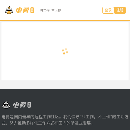
登录
注册
只工作, 不上班
电鸭是国内最早的远程工作社区。我们倡导“只工作，不上班”的生活方
式，努力推动多样化工作方式在国内的渐进式发展。