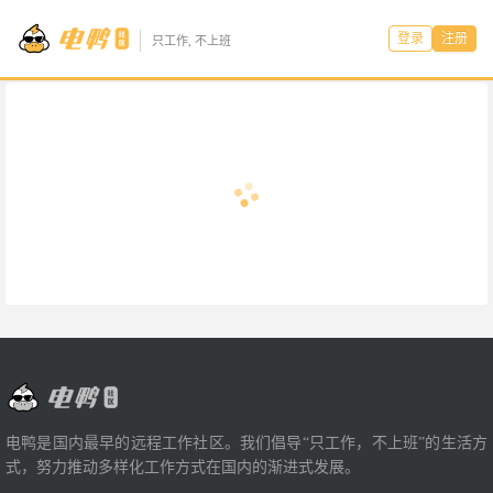
登录
注册
只工作, 不上班
电鸭是国内最早的远程工作社区。我们倡导“只工作，不上班”的生活方
式，努力推动多样化工作方式在国内的渐进式发展。