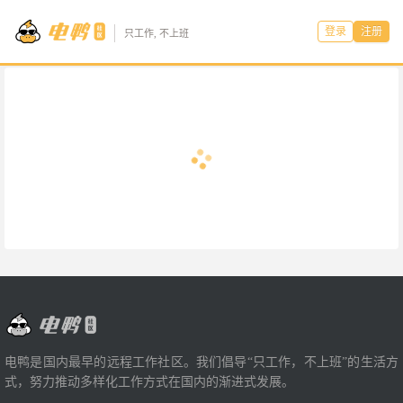
登录
注册
只工作, 不上班
电鸭是国内最早的远程工作社区。我们倡导“只工作，不上班”的生活方
式，努力推动多样化工作方式在国内的渐进式发展。