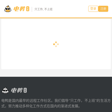
登录
注册
只工作, 不上班
电鸭是国内最早的远程工作社区。我们倡导“只工作，不上班”的生活方
式，努力推动多样化工作方式在国内的渐进式发展。