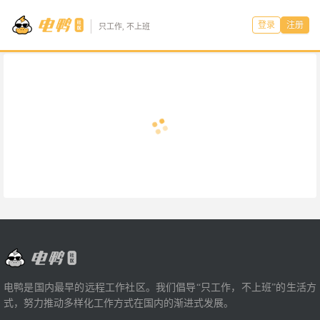
登录
注册
只工作, 不上班
电鸭是国内最早的远程工作社区。我们倡导“只工作，不上班”的生活方
式，努力推动多样化工作方式在国内的渐进式发展。