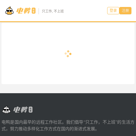
登录
注册
只工作, 不上班
电鸭是国内最早的远程工作社区。我们倡导“只工作，不上班”的生活方
式，努力推动多样化工作方式在国内的渐进式发展。