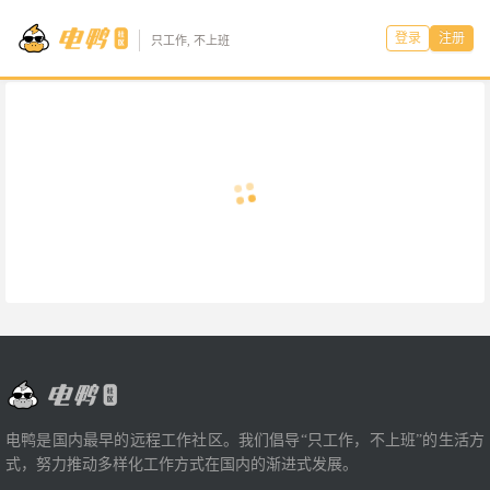
登录
注册
只工作, 不上班
电鸭是国内最早的远程工作社区。我们倡导“只工作，不上班”的生活方
式，努力推动多样化工作方式在国内的渐进式发展。