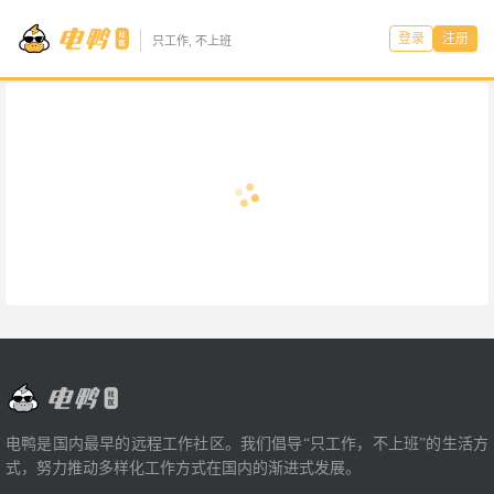
登录
注册
只工作, 不上班
电鸭是国内最早的远程工作社区。我们倡导“只工作，不上班”的生活方
式，努力推动多样化工作方式在国内的渐进式发展。