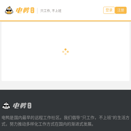
登录
注册
只工作, 不上班
电鸭是国内最早的远程工作社区。我们倡导“只工作，不上班”的生活方
式，努力推动多样化工作方式在国内的渐进式发展。