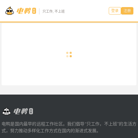
登录
注册
只工作, 不上班
电鸭是国内最早的远程工作社区。我们倡导“只工作，不上班”的生活方
式，努力推动多样化工作方式在国内的渐进式发展。