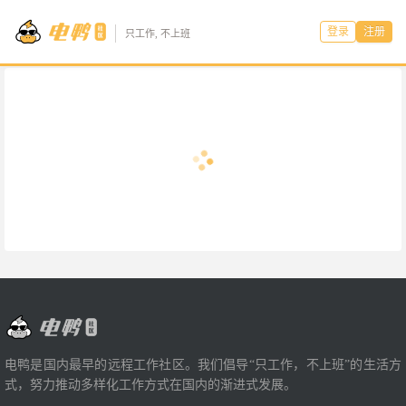
登录
注册
只工作, 不上班
电鸭是国内最早的远程工作社区。我们倡导“只工作，不上班”的生活方
式，努力推动多样化工作方式在国内的渐进式发展。