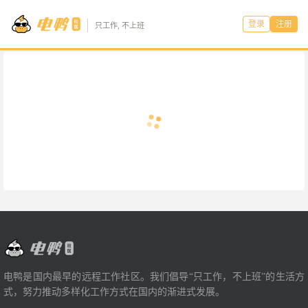
登录
注册
只工作, 不上班
电鸭是国内最早的远程工作社区。我们倡导“只工作，不上班”的生活方
式，努力推动多样化工作方式在国内的渐进式发展。