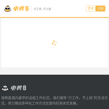
登录
注册
只工作, 不上班
电鸭是国内最早的远程工作社区。我们倡导“只工作，不上班”的生活方
式，努力推动多样化工作方式在国内的渐进式发展。