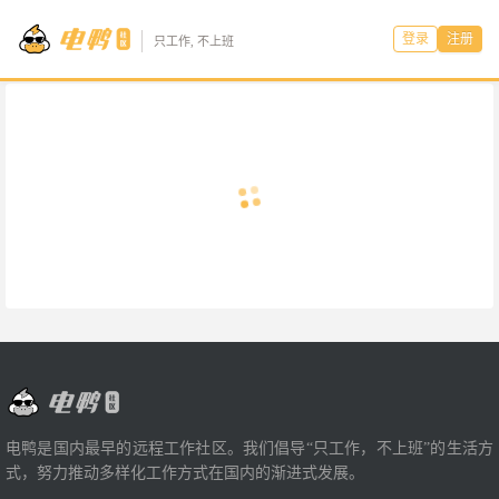
登录
注册
只工作, 不上班
电鸭是国内最早的远程工作社区。我们倡导“只工作，不上班”的生活方
式，努力推动多样化工作方式在国内的渐进式发展。