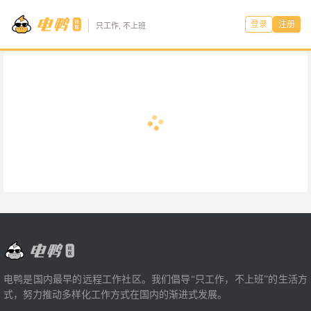
登录
注册
只工作, 不上班
电鸭是国内最早的远程工作社区。我们倡导“只工作，不上班”的生活方
式，努力推动多样化工作方式在国内的渐进式发展。